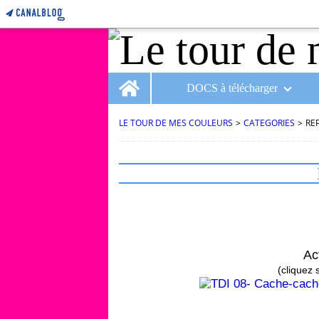
Home
DOCS à télécharger
LE TOUR DE MES COULEURS
>
CATEGORIES
>
RE
1 mars 2024
Ac
(cliquez s