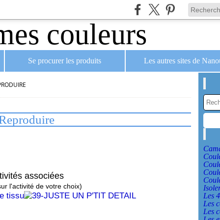
Se procurer les produits
Les autres sites de Nan
PRODUIRE
Reproduire
Cama
Coule
Coul
Coule
tivités associées
Coule
ur l'activité de votre choix)
Isole
Les 4
Les c
Les c
Les e