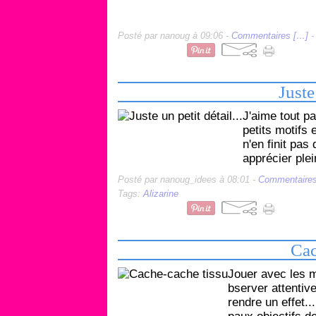
Posté par nanoug à 09:06 -
Commentaires [
…
]
-
1 novembre 2019
Juste
J'aime tout p
petits motifs
n'en finit pas 
apprécier plei
Posté par nanoug_idees à 08:01 -
Commentaires
Tags:
Alizarine
1 octobre 2018
Cac
Jouer avec les m
bserver attentive
rendre un effet..