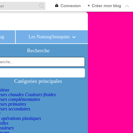
Connexion
+
Créer mon blog
oug
Les Nanoug'bouquins
Recherche
Catégories principales
ïeux
urs chaudes Couleurs froides
eurs complémentaires
urs primaires
urs secondaires
r
 opérations plastiques
olles
ouleurs
ncres