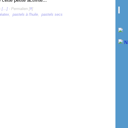
cette petite activité...
 [
…
]
- Permalien [
#
]
éatex
,
pastels à l'huile
,
pastels secs