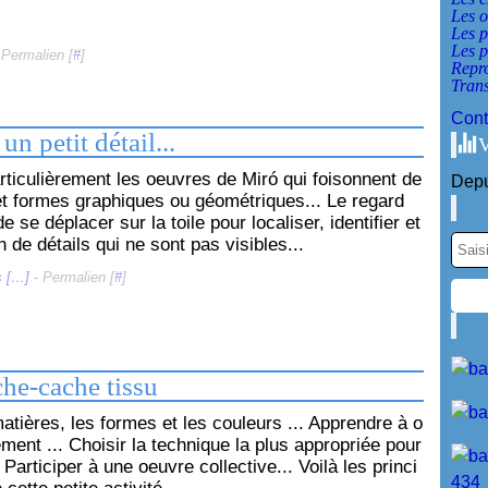
Les o
Les p
Les p
 Permalien [
#
]
Repr
Tran
Cont
 un petit détail...
V
articulièrement les oeuvres de Miró qui foisonnent de
Depu
 et formes graphiques ou géométriques... Le regard
de se déplacer sur la toile pour localiser, identifier et
n de détails qui ne sont pas visibles...
 [
…
]
- Permalien [
#
]
he-cache tissu
atières, les formes et les couleurs ... Apprendre à o
ment ... Choisir la technique la plus appropriée pour
. Participer à une oeuvre collective... Voilà les princi