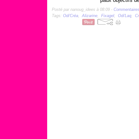
paux objectifs de 
Posté par nanoug_idees à 08:09 -
Commentaires
Tags:
Odi'Créa
,
Alizarine
,
Fixagel
,
Odi'Laq
,
Cr