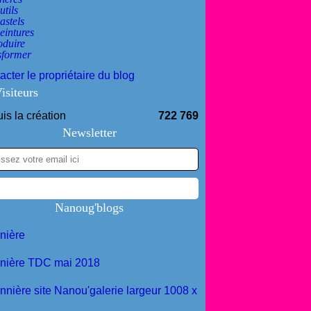
utils
astels
eintures
oduire
sformer
acter le propriétaire du blog
isiteurs
is la création
722 769
Newsletter
Nanoug'blogs