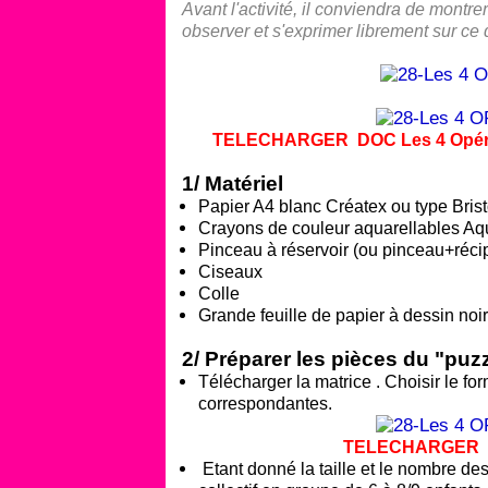
Avant l'activité, il conviendra de montre
observer et s'exprimer librement sur ce q
TELECHARGER DOC Les 4 Opératio
1/ Matériel
Papier A4 blanc Créatex ou type Brist
Crayons de couleur aquarellables A
Pinceau à réservoir (ou pinceau+récip
Ciseaux
Colle
Grande feuille de papier à dessin noi
2/ Préparer les pièces du "puz
Télécharger la matrice . Choisir le fo
correspondantes.
TELECHARGER Mat
Etant donné la taille et le nombre des 