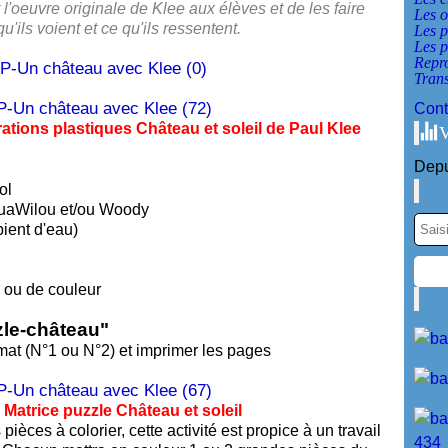
r l'oeuvre originale de Klee aux élèves et de les faire
Les o
u'ils voient et ce qu'ils ressentent.
Les p
Les p
Repr
Tran
Cont
ns plastiques Château et soleil de Paul Klee
V
Depu
ol
quaWilou et/ou Woody
ient d'eau)
r ou de couleur
zle-château"
rmat (N°1 ou N°2) et imprimer les pages
rice puzzle Château et soleil
pièces à colorier, cette activité est propice à un travail