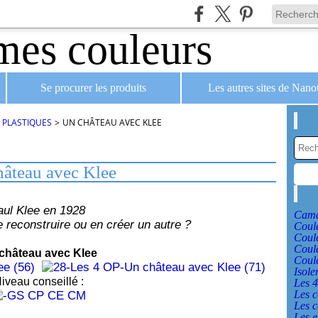
Se procurer les produits
Les autres sites de Nan
S PLASTIQUES
>
UN CHÂTEAU AVEC KLEE
âteau avec Klee
aul Klee en 1928
Cama
e reconstruire ou en créer un autre ?
Coule
Coul
Coule
château avec Klee
Coule
Isole
iveau conseillé :
Les 4
Les c
Les c
Les e