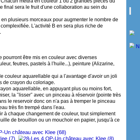
s. Chacun mettra en couleur 1 ou 2 grandes pièces du
 final sera le fruit d'une collaboration au sein du
es en plusieurs morceaux pour augmenter le nombre de
 complexifiée. L'activité B en sera plus riche de
.
e pourront être mis en couleur avec diverses
ur, feutres, pastels à l'huile...), peinture (Alizarine,
de couleur aquarellable qui a l'avantage d'avoir un joli
es de crayon du coloriage.
 crayon aquarellable, en appuyant plus ou moins fort,
miser, la "lisser" avec un pinceau à réservoir (pointe très
 dans le reservoir donc on n'a pas à tremper le pinceau
eau très fin trempé dans l'eau.
voir à chaque changement de couleur, tout simplement
feuille de brouillon ou un mouchoir en papier, jusqu'à ce