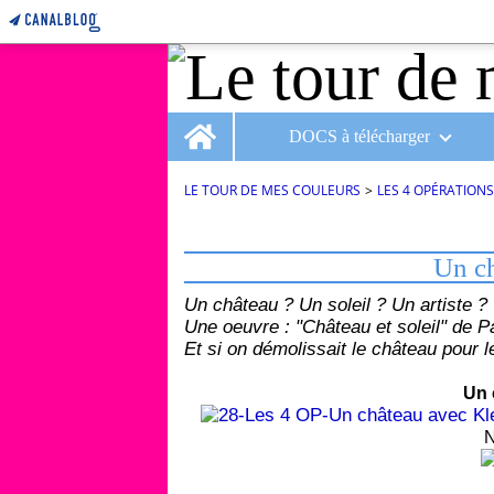
Home
DOCS à télécharger
LE TOUR DE MES COULEURS
>
LES 4 OPÉRATION
1 février 2019
Un ch
Un château ? Un soleil ? Un artiste ?
Une oeuvre : "Château et soleil" de P
Et si on démolissait le château pour l
Un 
N