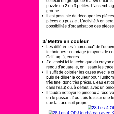
collectif en groupe de 6 à 8/9 enfant
puzzle ou 2 ou 3 petites. L'assemblage
groupe.
Il est possible de découper les pièc
pièces du puzzle . L'activité A en sera
possibilités d'organisation des pièces
3/ Mettre en couleur
Les différentes "morceaux" de l'oeuvr
techniques : coloriage (crayons de coule
Odi'Laq...), encres.
J'ai choisi ici la technique du crayon 
rendu d'aquarelle, en lissant les trac
Il suffit de colorier les cases avec le
puis de diluer la couleur pour l'unifor
très fine, donc très précis. L'eau est
dans l'eau) ou, à défaut, avec un pinc
Il faudra nettoyer le pinceau à réser
en le passant 2 ou trois fois sur une 
que la trace soit propre.