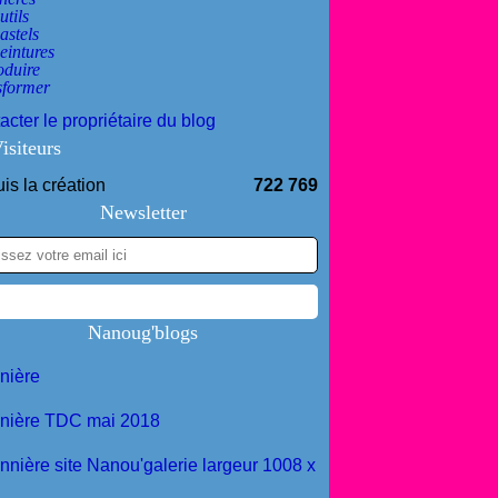
utils
astels
eintures
oduire
sformer
acter le propriétaire du blog
isiteurs
is la création
722 769
Newsletter
Nanoug'blogs