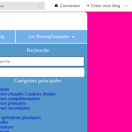
Connexion
+
Créer mon blog
oug
Les Nanoug'bouquins
Recherche
Catégories principales
ïeux
urs chaudes Couleurs froides
eurs complémentaires
urs primaires
urs secondaires
r
 opérations plastiques
olles
ouleurs
ncres